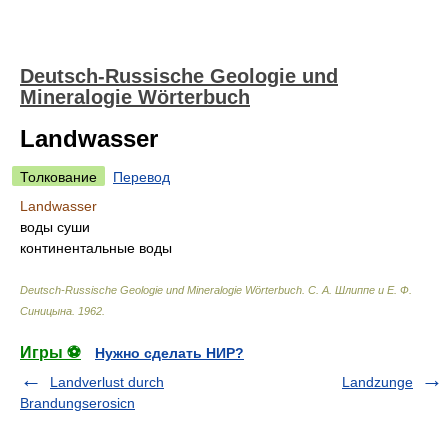
Deutsch-Russische Geologie und
Mineralogie Wörterbuch
Landwasser
Толкование
Перевод
Landwasser
воды суши
континентальные воды
Deutsch-Russische Geologie und Mineralogie Wörterbuch
.
С. А. Шлиппе и Е. Ф.
Синицына
.
1962
.
Игры ⚽
Нужно сделать НИР?
Landverlust durch
Landzunge
Brandungserosicn