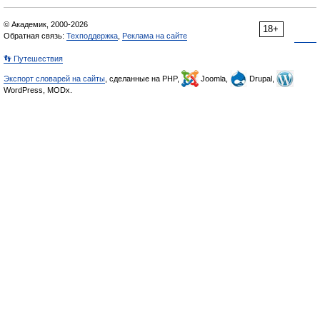
© Академик, 2000-2026
18+
Обратная связь:
Техподдержка
,
Реклама на сайте
👣 Путешествия
Экспорт словарей на сайты
, сделанные на PHP,
Joomla,
Drupal,
WordPress, MODx.