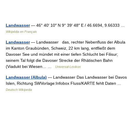
Landwasser
— 46° 40′ 10″ N 9° 39′ 48″ E / 46.6694, 9.66333 …
Wikipédia en Français
Landwasser
— Lạndwasser das, rechter Nebenfluss der Albula
im Kanton Graubünden, Schweiz, 22 km lang, entfließt dem
Davoser See und mündet mit einer tiefen Schlucht bei Filisur;
seinem Tal folgt die Davoser Strecke der Rhätischen Bahn
(Viadukt bei Wiesen… …
Universal-Lexikon
Landwasser (Albula)
— Landwasser Das Landwasser bei Davos
Islen, Richtung SWVorlage:Infobox Fluss/KARTE fehlt Daten …
Deutsch Wikipedia